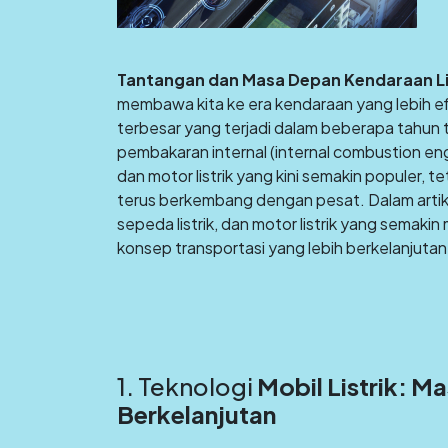
Tantangan dan Masa Depan Kendaraan Li
membawa kita ke era kendaraan yang lebih e
terbesar yang terjadi dalam beberapa tahun t
pembakaran internal (internal combustion engi
dan motor listrik yang kini semakin populer, 
terus berkembang dengan pesat. Dalam artike
sepeda listrik, dan motor listrik yang sema
konsep transportasi yang lebih berkelanjutan
1. Teknologi
Mobil Listrik: M
Berkelanjutan