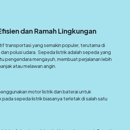
 Efisien dan Ramah Lingkungan
tif transportasi yang semakin populer, terutama di
an polusi udara. Sepeda listrik adalah sepeda yang
ntu pengendara mengayuh, membuat perjalanan lebih
nanjak atau melawan angin.
a menggunakan motor listrik dan baterai untuk
pada sepeda listrik biasanya terletak di salah satu