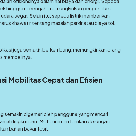
dalah efisiensinya dalam hal biaya dan energi. Sepeda
pendek hingga menengah, memungkinkan pengendara
ara segar. Selain itu, sepeda listrik memberikan
harus khawatir tentang masalah parkir atau biaya tol.
 aplikasi juga semakin berkembang, memungkinkan orang
us membelinya.
usi Mobilitas Cepat dan Efisien
yang semakin digemari oleh pengguna yang mencari
an ramah lingkungan. Motor ini memberikan dorongan
an bahan bakar fosil.