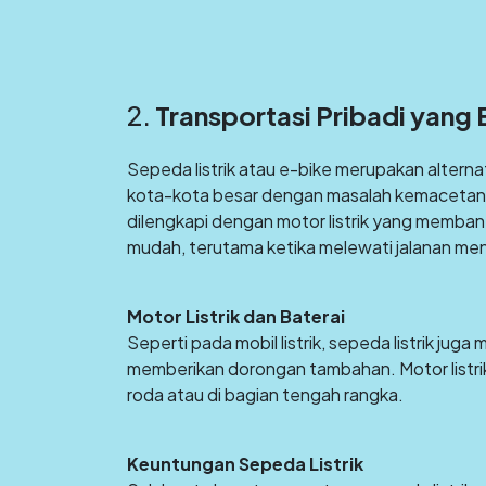
2.
Transportasi Pribadi yang
Sepeda listrik atau e-bike merupakan alterna
kota-kota besar dengan masalah kemacetan d
dilengkapi dengan motor listrik yang memba
mudah, terutama ketika melewati jalanan me
Motor Listrik dan Baterai
Seperti pada mobil listrik, sepeda listrik jug
memberikan dorongan tambahan. Motor listrik 
roda atau di bagian tengah rangka.
Keuntungan Sepeda Listrik