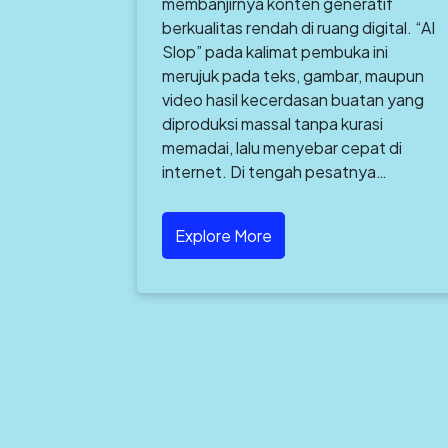
membanjirnya konten generatif
berkualitas rendah di ruang digital. “AI
Slop” pada kalimat pembuka ini
merujuk pada teks, gambar, maupun
video hasil kecerdasan buatan yang
diproduksi massal tanpa kurasi
memadai, lalu menyebar cepat di
internet. Di tengah pesatnya…
Explore More