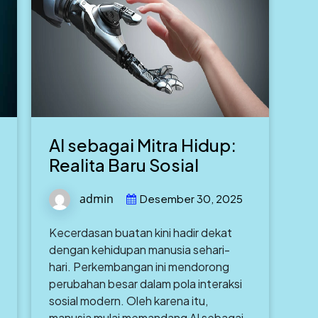
AI sebagai Mitra Hidup:
Realita Baru Sosial
admin
Desember 30, 2025
Kecerdasan buatan kini hadir dekat
dengan kehidupan manusia sehari-
hari. Perkembangan ini mendorong
perubahan besar dalam pola interaksi
sosial modern. Oleh karena itu,
manusia mulai memandang AI sebagai