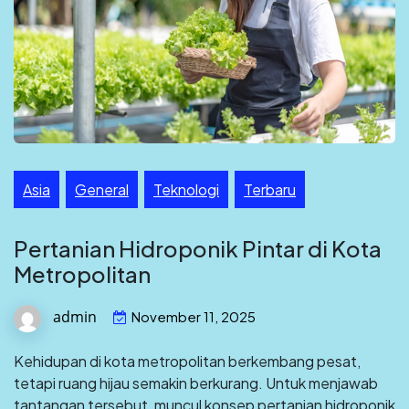
Asia
General
Teknologi
Terbaru
Pertanian Hidroponik Pintar di Kota
Metropolitan
admin
November 11, 2025
Kehidupan di kota metropolitan berkembang pesat,
tetapi ruang hijau semakin berkurang. Untuk menjawab
tantangan tersebut, muncul konsep pertanian hidroponik