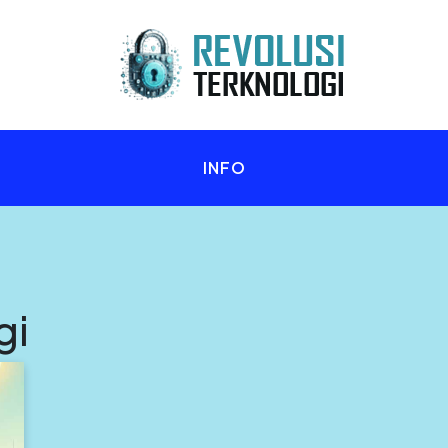
n Anda!
INFO
gi