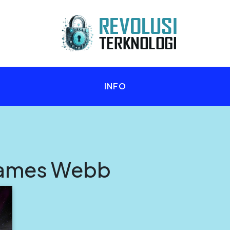
n Anda!
INFO
James Webb