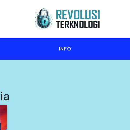
n Anda!
INFO
ia