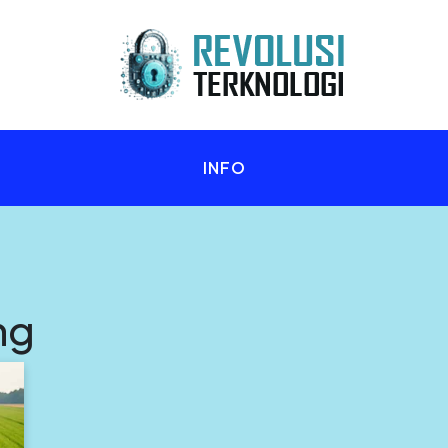
n Anda!
INFO
ng