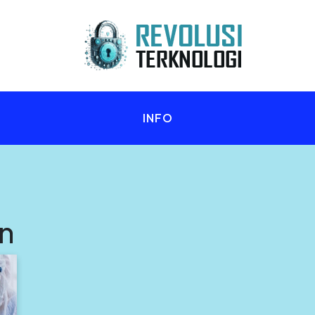
n Anda!
INFO
n