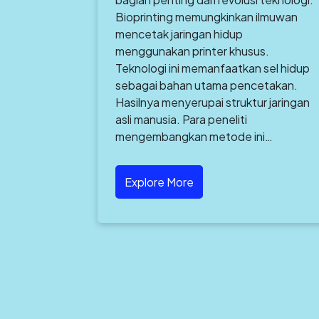
Bioprinting memungkinkan ilmuwan
mencetak jaringan hidup
menggunakan printer khusus.
Teknologi ini memanfaatkan sel hidup
sebagai bahan utama pencetakan.
Hasilnya menyerupai struktur jaringan
asli manusia. Para peneliti
mengembangkan metode ini…
Explore More